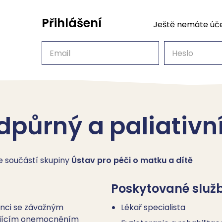
Přihlášení
Ještě nemáte úč
Email
Heslo
půrný a paliativn
je součástí skupiny
Ústav pro péči o matku a dítě
Poskytované služ
nci se závažným
Lékař specialista
mitujícím onemocněním