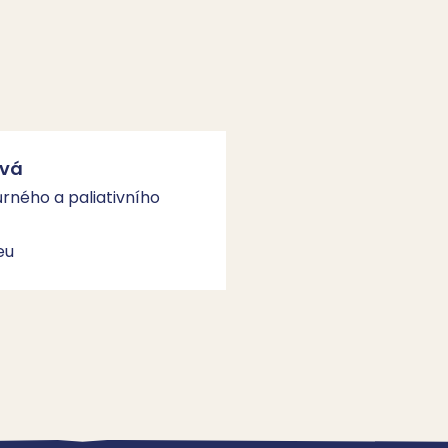
ová
rného a paliativního
eu