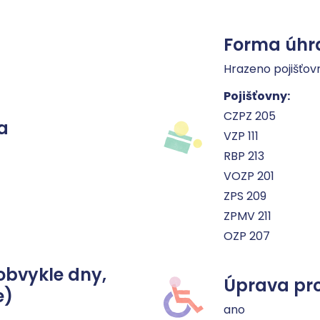
Forma úhr
Hrazeno pojišťov
Pojišťovny:
CZPZ 205
a
VZP 111
RBP 213
VOZP 201
ZPS 209
ZPMV 211
OZP 207
obvykle dny,
Úprava pro
e)
ano