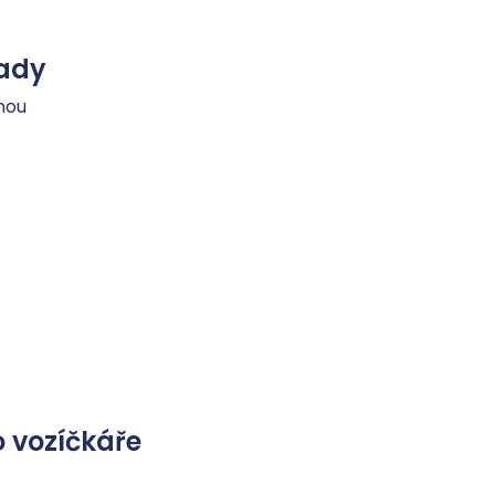
ady
nou
 vozíčkáře