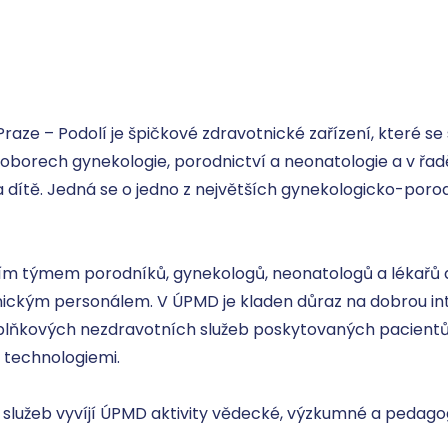
raze – Podolí je špičkové zdravotnické zařízení, které se 
 oborech gynekologie, porodnictví a neonatologie a v řa
u a dítě. Jedná se o jedno z největších gynekologicko-po
ním týmem porodníků, gynekologů, neonatologů a lékařů da
kým personálem. V ÚPMD je kladen důraz na dobrou inter
doplňkových nezdravotních služeb poskytovaných pacient
technologiemi. 

lužeb vyvíjí ÚPMD aktivity vědecké, výzkumné a pedagogi