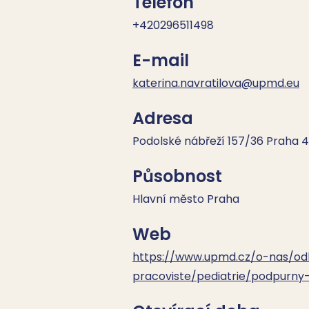
Telefon
+420296511498
E-mail
katerina.navratilova@upmd.eu
Adresa
Podolské nábřeží 157/36 Praha 4
Působnost
Hlavní město Praha
Web
https://www.upmd.cz/o-nas/o
pracoviste/pediatrie/podpurny-