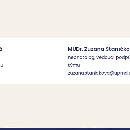
á
MUDr. Zuzana Staníčk
neonatolog, vedoucí podpů
eu
týmu
zuzana.stanickova@upmd.