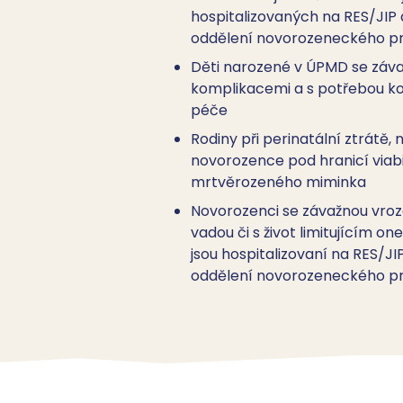
hospitalizovaných na RES/JIP
oddělení novorozeneckého pr
Děti narozené v ÚPMD se záv
komplikacemi a s potřebou k
péče
Rodiny při perinatální ztrátě, 
novorozence pod hranicí viabil
mrtvěrozeného miminka
Novorozenci se závažnou vro
vadou či s život limitujícím o
jsou hospitalizovaní na RES/J
oddělení novorozeneckého pr