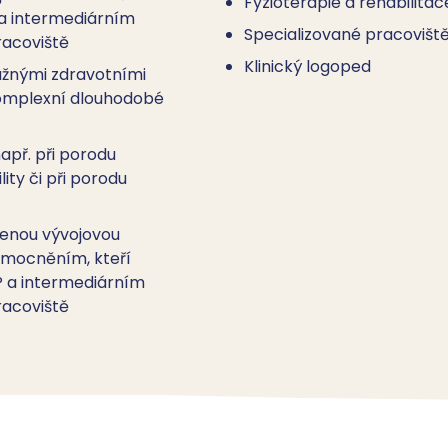
Fyzioterapie a rehabilitac
 a intermediárním
Specializované pracovišt
acoviště
Klinický logoped
ažnými zdravotními
omplexní dlouhodobé
např. při porodu
ity či při porodu
zenou vývojovou
nemocněním, kteří
IP a intermediárním
acoviště