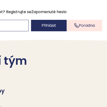
et?
Registrujte se
Zapomenuté heslo
Přihlásit
Poradna
í tým
by