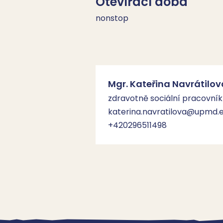
Otevírací doba
nonstop
Mgr. Kateřina Navrátilov
zdravotně sociální pracovník
katerina.navratilova@upmd.
+420296511498