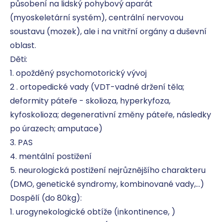
působení na lidský pohybový aparát 
(myoskeletární systém), centrální nervovou 
soustavu (mozek), ale i na vnitřní orgány a duševní 
oblast.

Děti:

1. opožděný psychomotorický vývoj

2 . ortopedické vady (VDT-vadné držení těla; 
deformity páteře - skolioza, hyperkyfoza, 
kyfoskolioza; degenerativní změny páteře, následky 
po úrazech; amputace)

3. PAS

4. mentální postižení

5. neurologická postižení nejrůznějšího charakteru 
(DMO, genetické syndromy, kombinované vady,...)

Dospělí (do 80kg):

1. urogynekologické obtíže (inkontinence, )
