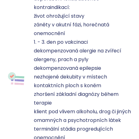
kontraindikací:

život ohrožující stavy

záněty v akutní fázi, horečnatá 
onemocnění

1. - 3. den po vakcinaci

dekompenzovaná alergie na zvířecí 
alergeny, prach a pyly

dekompenzovaná epilepsie

nezhojené dekubity v místech 
kontaktních ploch s koněm

zhoršení základní diagnózy během 
terapie

klient pod vlivem alkoholu, drog či jiných 
omamných a psychotropních látek

terminální stádia progredujících 
onemocnění
