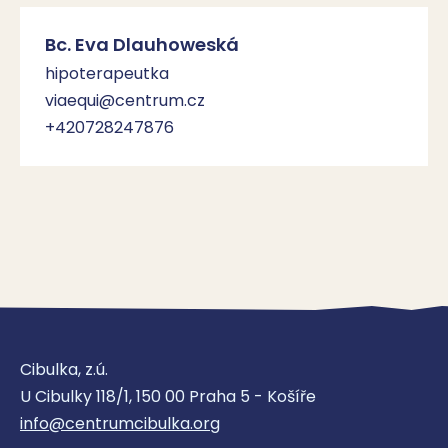
Bc. Eva Dlauhoweská
hipoterapeutka
viaequi@centrum.cz
+420728247876
Cibulka, z.ú.
U Cibulky 118/1, 150 00 Praha 5 - Košíře
info@centrumcibulka.org