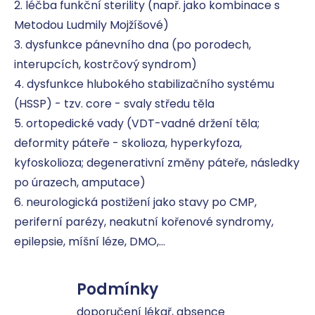
2. léčba funkční sterility (např. jako kombinace s 
Metodou Ludmily Mojžíšové)

3. dysfunkce pánevního dna (po porodech, 
interupcích, kostrčový syndrom)

4. dysfunkce hlubokého stabilizačního systému 
(HSSP) - tzv. core - svaly středu těla

5. ortopedické vady (VDT-vadné držení těla; 
deformity páteře - skolioza, hyperkyfoza, 
kyfoskolioza; degenerativní změny páteře, následky 
po úrazech, amputace)

6. neurologická postižení jako stavy po CMP, 
periferní parézy, neakutní kořenové syndromy, 
epilepsie, míšní léze, DMO,...
Podmínky
doporučení lékař, absence 