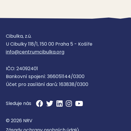
Cibulka, z.ú.
U Cibulky 118/1, 150 00 Praha 5 - Košíře
info@centrumcibulka.org
IČO: 24092401
Bankovní spojení: 366051144/0300
Účet pro zasílání darů: 163838/0300
Sleduje nás
© 2026 NRV
Zásady ochrany osobních údajů