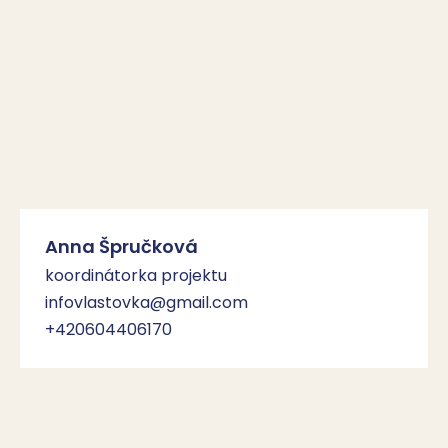
Anna Špručková
koordinátorka projektu
infovlastovka@gmail.com
+420604406170