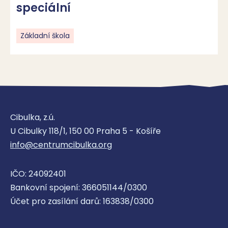
speciální
Základní škola
Cibulka, z.ú.
U Cibulky 118/1, 150 00 Praha 5 - Košíře
info@centrumcibulka.org
IČO: 24092401
Bankovní spojení: 366051144/0300
Účet pro zasílání darů: 163838/0300