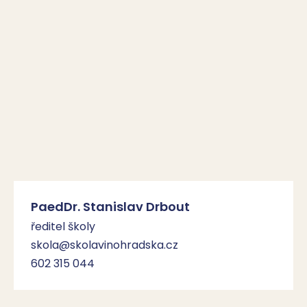
PaedDr. Stanislav Drbout
ředitel školy
skola@skolavinohradska.cz
602 315 044