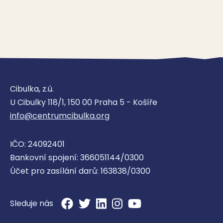
Cibulka, z.ú.
U Cibulky 118/1, 150 00 Praha 5 - Košíře
info@centrumcibulka.org
IČO: 24092401
Bankovní spojení: 366051144/0300
Účet pro zasílání darů: 163838/0300
Sleduje nás