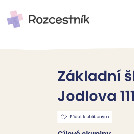
Základní š
Jodlova 11
Přidat k oblíbeným
Cílové skupiny