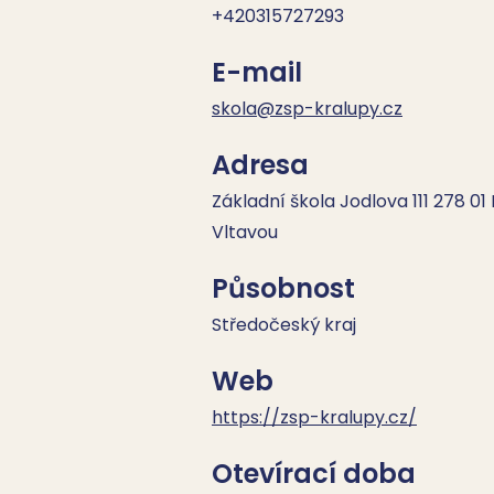
+420315727293
E-mail
skola@zsp-kralupy.cz
Adresa
Základní škola Jodlova 111 278 01
Vltavou
Působnost
Středočeský kraj
Web
https://zsp-kralupy.cz/
Otevírací doba