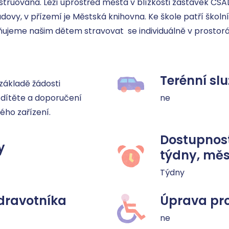
truována. Leží uprostřed města v blízkosti zastávek ČSAD
budovy, v přízemí je Městská knihovna. Ke škole patří školn
jeme našim dětem stravovat  se individuálně v prostorác
Terénní sl
 základě žádosti 
dítěte a doporučení 
ne
ho zařízení.
Dostupnost
y
týdny, měs
Týdny
dravotníka
Úprava pro
ne