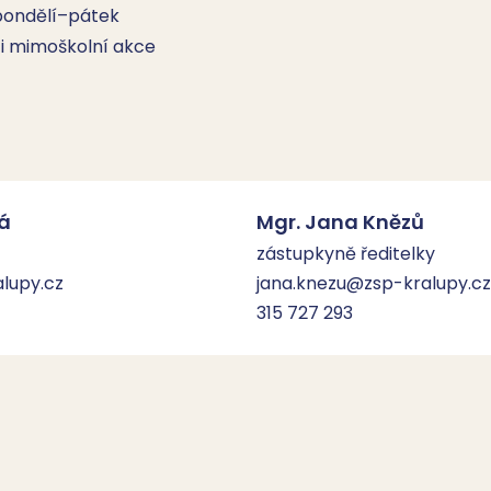
ondělí–pátek 
i mimoškolní akce 
á
Mgr. Jana Knězů
zástupkyně ředitelky
lupy.cz
jana.knezu@zsp-kralupy.cz
315 727 293