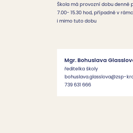
Škola má provozní dobu denně p
7.00- 15.30 hod, případně v rámc
i mimo tuto dobu
Mgr. Bohuslava Glasslov
ředitelka školy
bohuslava.glasslova@zsp-kra
739 631 666