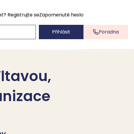
et?
Registrujte se
Zapomenuté heslo
Přihlásit
Poradna
ltavou,
anizace
by