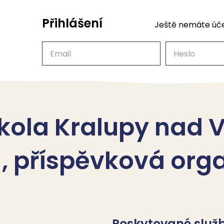
Přihlášení
Ještě nemáte úč
Email
Heslo
kola Kralupy nad V
1, příspěvková org
Poskytované služ