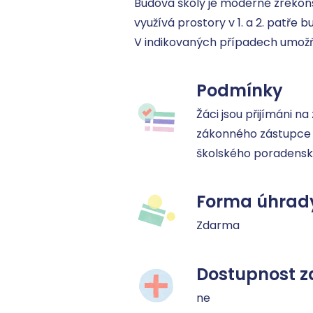
Budova školy je moderně zrekons
využívá prostory v 1. a 2. patře 
V indikovaných případech umožňu
Podmínky
Žáci jsou přijímáni na
zákonného zástupce 
školského poradenské
Forma úhrad
Zdarma
Dostupnost z
ne