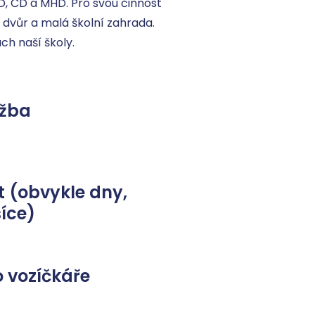
, ČD a MHD. Pro svou činnost 
í dvůr a malá školní zahrada.

h naší školy.
užba
 (obvykle dny,
íce)
 vozíčkáře