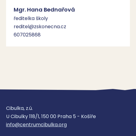
Mgr. Hana Bednařová
ředitelka školy
reditel@zskonecna.cz
607025868
Cibulka, z.ú.
U Cibulky 118/1, 150 00 Praha 5 - Košíře
info@centrumcibulka.org