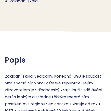
Základní škola
Popis
Základní škola, Sedlčany, Konečná 1090 je součástí 
sítě speciálních škol v České republice. Jejím 
zřizovatelem je Středočeský kraj. Slouží vzdělávání 
dětí s lehkým a středně těžkým mentálním 
postižením z regionu Sedlčanska. Existuje od roku 
1957, v současné době má 32 žáků ve 4 třídách. 