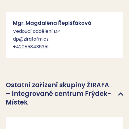
Mgr. Magdaléna Řepišťáková
Vedoucí oddělení DP
dp@zirafafm.cz
+420558436351
Ostatní zařízení skupiny ŽIRAFA
– Integrované centrum Frýdek-
Místek