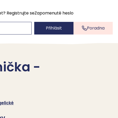
et?
Registrujte se
Zapomenuté heslo
Přihlásit
Poradna
nička -
elické
by