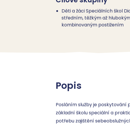
Děti a žáci Speciálních škol D
středním, těžkým až hluboký
kombinovaným postižením
Popis
Posláním služby je poskytování 
základní školu speciální a prakti
potřebu zajištění sebeobslužných