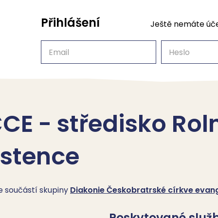
Přihlášení
Ještě nemáte úč
Email
Heslo
CE - středisko Rol
istence
je součástí skupiny
Diakonie Českobratrské církve evang
Poskytované služ