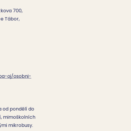
zkova 700,
ce Tábor,
zba-oj/osobni-
 od pondělí do 
, mimoškolních 
vými mikrobusy.