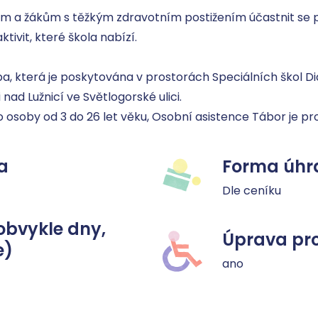
em a žákům s těžkým zdravotním postižením účastnit s
ivit, které škola nabízí. 

a, která je poskytována v prostorách Speciálních škol Diak
nad Lužnicí ve Světlogorské ulici. 

 osoby od 3 do 26 let věku, Osobní asistence Tábor je pro
a
Forma úhr
Dle ceníku
obvykle dny,
Úprava pro
e)
ano