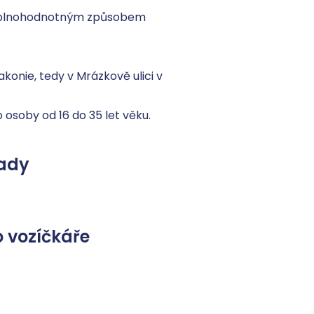
e plnohodnotným způsobem 
onie, tedy v Mrázkově ulici v 
 osoby od 16 do 35 let věku.
ady
 vozíčkáře