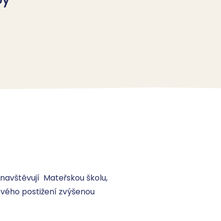
avštěvují  Mateřskou školu, 
svého postižení zvýšenou 