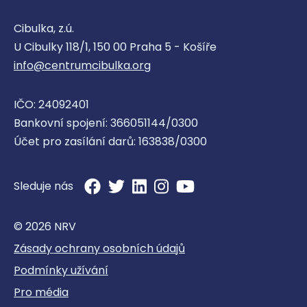
základní škola speciální
Diakonie ČCE Praha
Cibulka, z.ú.
U Cibulky 118/1, 150 00 Praha 5 - Košíře
Mateřská škola
info@centrumcibulka.org
IČO: 24092401
Bankovní spojení: 366051144/0300
Diakonie ČCE Ostrava - Mateřská
Účet pro zasílání darů: 163838/0300
škola, základní škola speciální a
praktická škola
Sleduje nás
Základní škola
Mateřská škola
© 2026 NRV
Zásady ochrany osobních údajů
Podmínky užívání
Pro média
Diakonie ČCE Ostrava - Půjčovna