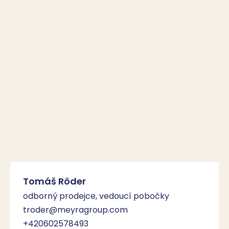
Tomáš Röder
odborný prodejce, vedoucí pobočky
troder@meyragroup.com
+420602578493