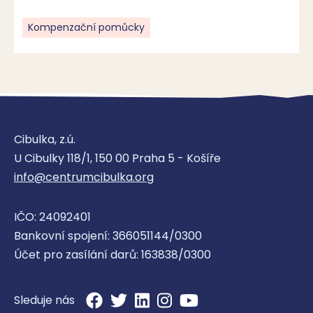
Kompenzační pomůcky
Cibulka, z.ú.
U Cibulky 118/1, 150 00 Praha 5 - Košíře
info@centrumcibulka.org
IČO: 24092401
Bankovní spojení: 366051144/0300
Účet pro zasílání darů: 163838/0300
Sleduje nás