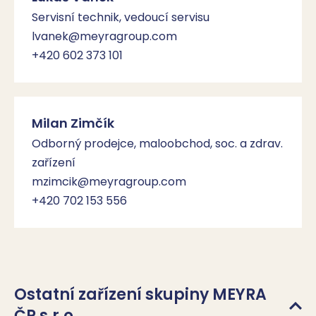
Servisní technik, vedoucí servisu
lvanek@meyragroup.com
+420 602 373 101
Milan Zimčík
Odborný prodejce, maloobchod, soc. a zdrav.
zařízení
mzimcik@meyragroup.com
+420 702 153 556
Ostatní zařízení skupiny MEYRA
ČR s.r.o.