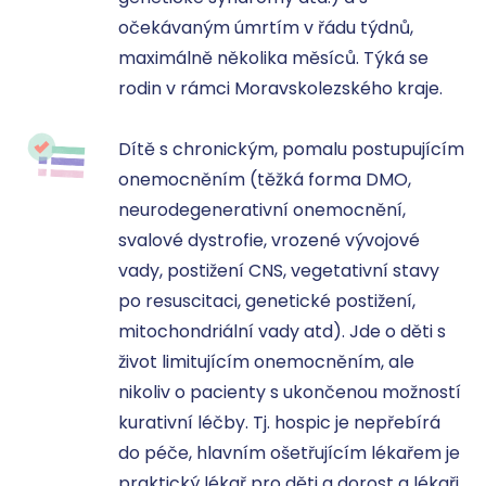
očekávaným úmrtím v řádu týdnů, 
maximálně několika měsíců. Týká se 
rodin v rámci Moravskolezského kraje. 

Dítě s chronickým, pomalu postupujícím 
onemocněním (těžká forma DMO, 
neurodegenerativní onemocnění, 
svalové dystrofie, vrozené vývojové 
vady, postižení CNS, vegetativní stavy 
po resuscitaci, genetické postižení, 
mitochondriální vady atd). Jde o děti s 
život limitujícím onemocněním, ale 
nikoliv o pacienty s ukončenou možností 
kurativní léčby. Tj. hospic je nepřebírá 
do péče, hlavním ošetřujícím lékařem je 
praktický lékař pro děti a dorost a lékaři 