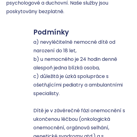
psychologové a duchovní. Naše služby jsou 
poskytovány bezplatně.
Podmínky
a) nevyléčitelně nemocné dítě od 
narození do 18 let, 

b) u nemocného je 24 hodin denně 
alespoň jedna blízká osoba, 

c) důležitá je úzká spolupráce s 
ošetřujícími pediatry a ambulantními 
specialisty.

Dítě je v závěrečné fázi onemocnění s 
ukončenou léčbou (onkologická 
onemocnění, orgánová selhání, 
genetické syndromy atd.) a s 