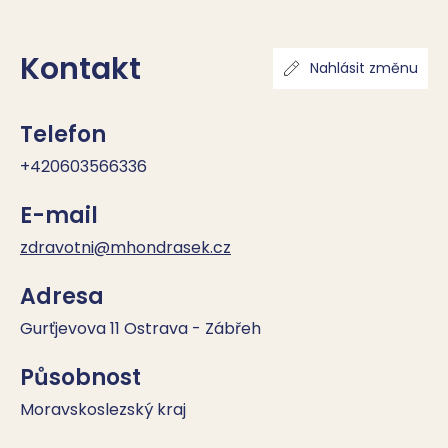
Kontakt
Nahlásit změnu
Telefon
+420603566336
E-mail
zdravotni@mhondrasek.cz
Adresa
Gurťjevova 11 Ostrava - Zábřeh
Působnost
Moravskoslezský kraj