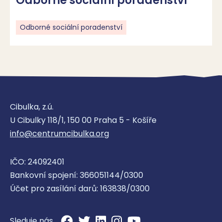
Odborné sociální poradenství
Odborné sociální poradenství
Cibulka, z.ú.
U Cibulky 118/1, 150 00 Praha 5 - Košíře
info@centrumcibulka.org
IČO: 24092401
Bankovní spojení: 366051144/0300
Účet pro zasílání darů: 163838/0300
Sleduje nás