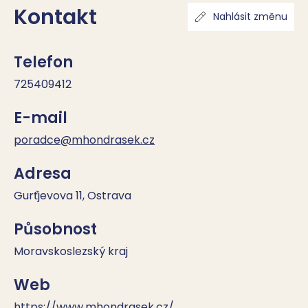
Kontakt
Nahlásit změnu
Telefon
725409412
E-mail
poradce@mhondrasek.cz
Adresa
Gurťjevova 11, Ostrava
Působnost
Moravskoslezský kraj
Web
https://www.mhondrasek.cz/