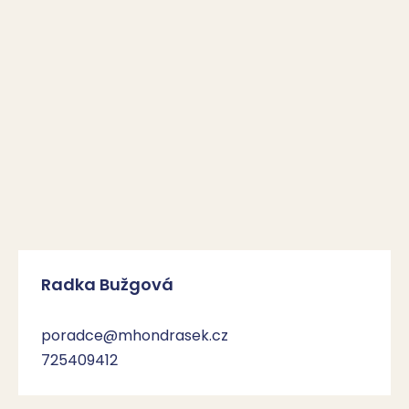
Radka Bužgová
poradce@mhondrasek.cz
725409412