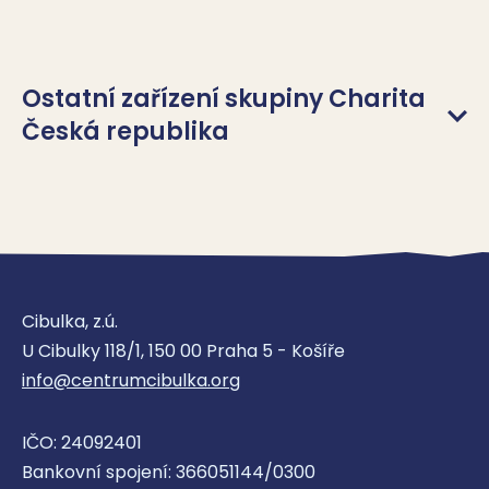
Ostatní zařízení skupiny Charita
Česká republika
Charita Česká republika
Domácí zdravotní péče
Cibulka, z.ú.
U Cibulky 118/1, 150 00 Praha 5 - Košíře
Odborné sociální poradenství
Krizová centra
info@centrumcibulka.org
Duchovní služby
Kompenzační pomůcky
Pozůstalostní péče
Denní stacionář
IČO: 24092401
Bankovní spojení: 366051144/0300
Odlehčovací služba
Pečovatelská služba