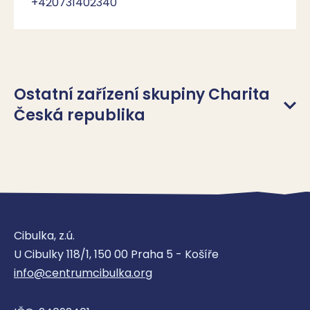
+420731402340
Ostatní zařízení skupiny Charita
Česká republika
Charita Česká republika
Domácí zdravotní péče
Cibulka, z.ú.
U Cibulky 118/1, 150 00 Praha 5 - Košíře
Odborné sociální poradenství
Krizová centra
info@centrumcibulka.org
Duchovní služby
Kompenzační pomůcky