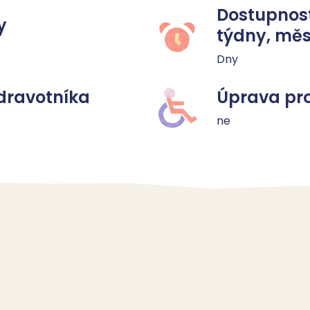
Dostupnost
y
týdny, měs
Dny
dravotníka
Úprava pro
ne