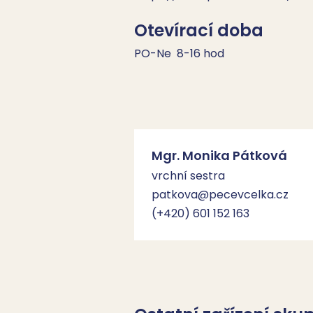
Otevírací doba
PO-Ne  8-16 hod
Mgr. Monika Pátková
vrchní sestra
patkova@pecevcelka.cz
(+420) 601 152 163