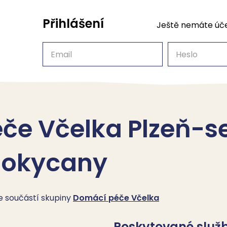
Přihlášení
Ještě nemáte úč
Email
Heslo
e Včelka Plzeň-sev
Rokycany
je součástí skupiny
Domácí péče Včelka
Poskytované služ