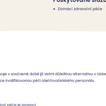
Domácí zdravotní péče
e v současné době již velmi důležitou alternativu v obla
e kvalifikovanou péči ošetřovatelského personálu.
tní péče je pomoci 