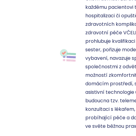
každému pacientovi t
hospitalizaci či opuš
zdravotních komplika
zdravotní péče VČELK
prohlubuje kvalifikac
sester, pořizuje moder
vybavení, navazuje sp
společnostmi z odvětv
možností zkomfortnit 
domácím prostředí, sp
asistivní technologie 
budoucna tzv. telemed
konzultaci s lékařem,
probíhající péče a dal
ve světe běžnou prax