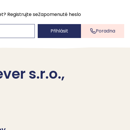
et?
Registrujte se
Zapomenuté heslo
Přihlásit
Poradna
er s.r.o.,
by