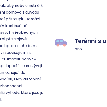
ak, aby nebylo nutné k 
tění domova z důvodu 
cí přistoupit. Domácí 
A kontinuálně 
i svých všeobecných 
ní přístrojové 
Terénní sl
olupráci s předními 
ano
í souvisejícími s 
či umožnit pobyt v 
olupodílí se na vývoji 
umožňující do 
icínu, tedy distanční 
 zhodnocení 
ší výhody, které jsou již 
í.