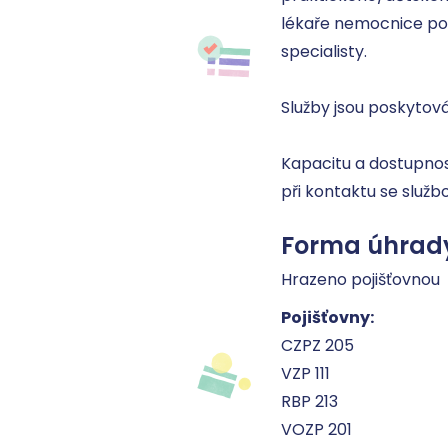
lékaře nemocnice po h
specialisty. 

Služby jsou poskytov
Kapacitu a dostupnost
při kontaktu se službo
Forma úhrad
Hrazeno pojišťovnou
Pojišťovny:
CZPZ 205
VZP 111
RBP 213
VOZP 201