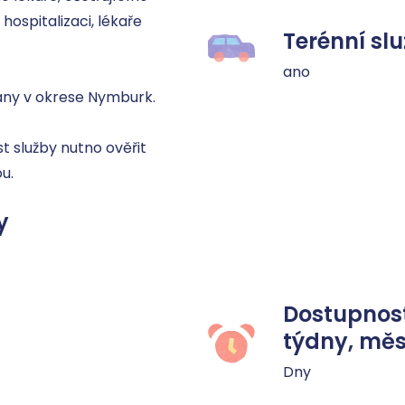
ospitalizaci, lékaře 
Terénní sl
ano
ány v okrese Nymburk. 

 služby nutno ověřit 
u.
y
Dostupnost
týdny, měs
Dny