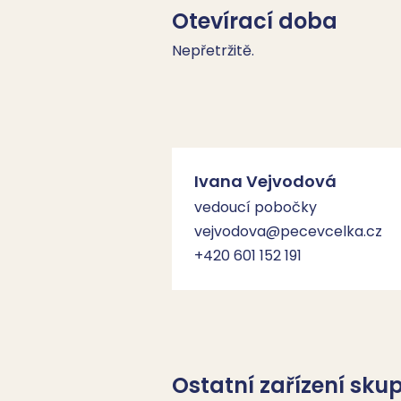
Otevírací doba
Nepřetržitě.
Ivana Vejvodová
vedoucí pobočky
vejvodova@pecevcelka.cz
+420 601 152 191
Ostatní zařízení sk