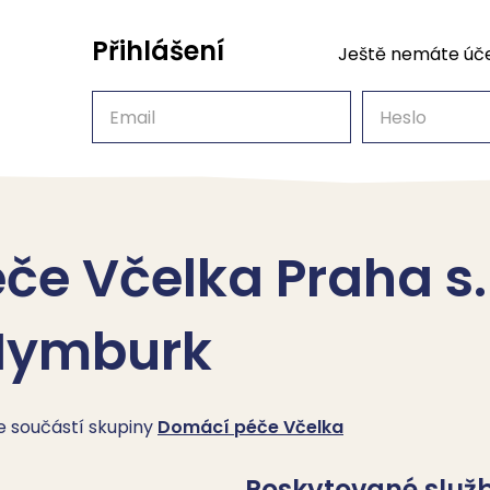
Přihlášení
Ještě nemáte úč
Email
Heslo
e Včelka Praha s.r
Nymburk
je součástí skupiny
Domácí péče Včelka
Poskytované služ