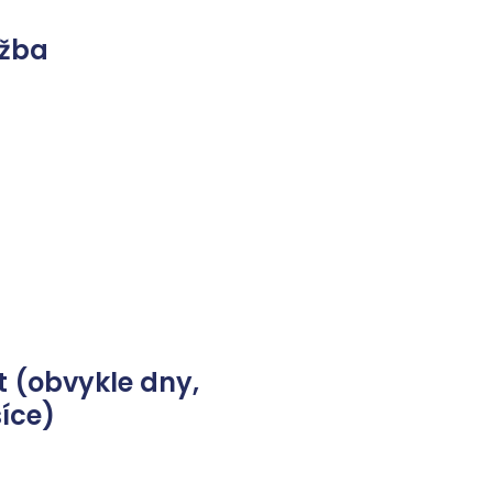
užba
 (obvykle dny,
íce)