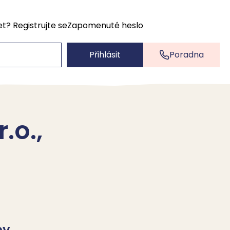
et?
Registrujte se
Zapomenuté heslo
Přihlásit
Poradna
.o.,
by