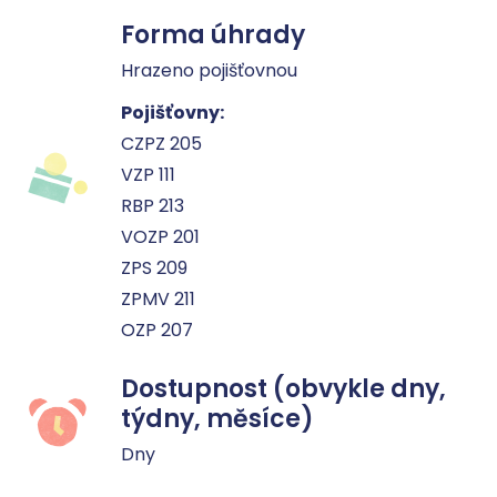
Forma úhrady
Hrazeno pojišťovnou
Pojišťovny:
CZPZ 205
VZP 111
RBP 213
VOZP 201
ZPS 209
ZPMV 211
OZP 207
Dostupnost (obvykle dny,
týdny, měsíce)
Dny