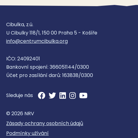
Domácí péče Včelka Berounsko
s.r.o., pobočka Hořovice
Cibulka, z.ú.
Domácí zdravotní péče
U Cibulky 118/1, 150 00 Praha 5 - Košíře
info@centrumcibulka.org
IČO: 24092401
Domácí péče Včelka Berounsko
Bankovní spojení: 366051144/0300
s.r.o., pobočka Králův Dvůr
Účet pro zasílání darů: 163838/0300
Domácí zdravotní péče
Sleduje nás
© 2026 NRV
Zásady ochrany osobních údajů
Domácí péče Včelka Brno s.r.o.,
Podmínky užívání
pobočka Blansko