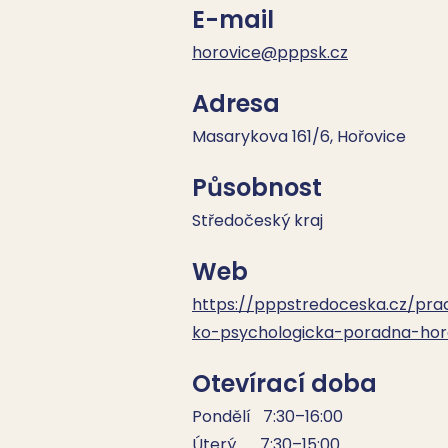
E-mail
horovice@pppsk.cz
Adresa
Masarykova 161/6, Hořovice
Působnost
Středočeský kraj
Web
https://pppstredoceska.cz/pra
ko-psychologicka-poradna-hor
Otevírací doba
Pondělí   7:30–16:00

Úterý      7:30–15:00
