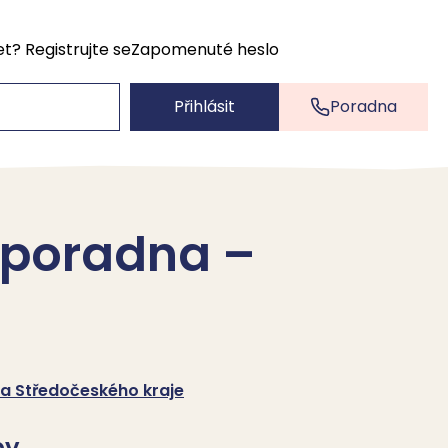
et?
Registrujte se
Zapomenuté heslo
Přihlásit
Poradna
 poradna –
 Středočeského kraje
by