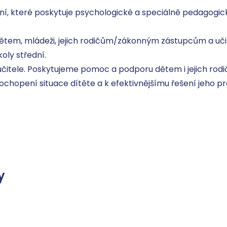
í, které poskytuje psychologické a speciálně pedagogické
tem, mládeži, jejich rodičům/zákonným zástupcům a učit
ly střední.

 učitele. Poskytujeme pomoc a podporu dětem i jejich rod
pochopení situace dítěte a k efektivnějšímu řešení jeho p
y