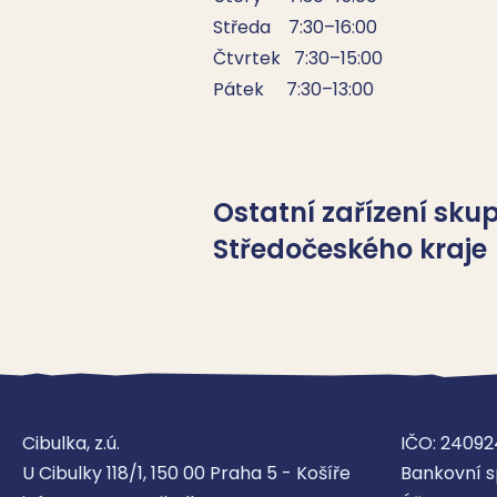
Středa    7:30–16:00

Čtvrtek   7:30–15:00

Pátek     7:30–13:00
Ostatní zařízení sk
Středočeského kraje
Pedagogicko psych
Pedagogicko-psychologická por
Cibulka, z.ú.
IČO: 24092
U Cibulky 118/1, 150 00 Praha 5 - Košíře
Bankovní s