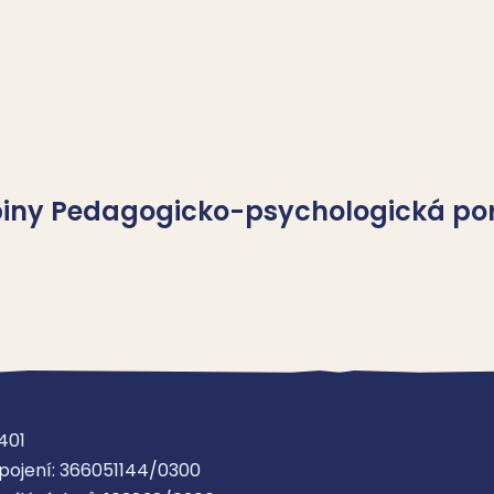
upiny Pedagogicko-psychologická p
ologická poradna – Benešov
adna
401
pojení: 366051144/0300