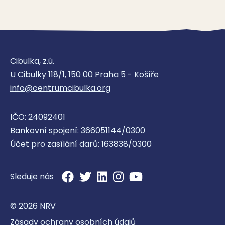
Pedagogicko psychologická
poradna – Benešov
Cibulka, z.ú.
Pedagogicko-psychologická poradna
U Cibulky 118/1, 150 00 Praha 5 - Košíře
info@centrumcibulka.org
IČO: 24092401
Pedagogicko psychologická
Bankovní spojení: 366051144/0300
poradna – Černošice
Účet pro zasílání darů: 163838/0300
Pedagogicko-psychologická poradna
Sleduje nás
© 2026 NRV
Zásady ochrany osobních údajů