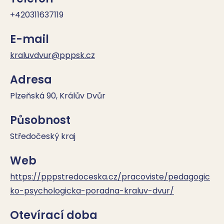
+420311637119
E-mail
kraluvdvur@pppsk.cz
Adresa
Plzeňská 90, Králův Dvůr
Působnost
Středočeský kraj
Web
https://pppstredoceska.cz/pracoviste/pedagogic
ko-psychologicka-poradna-kraluv-dvur/
Otevírací doba