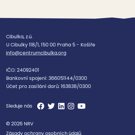
Pedagogicko psychologická
poradna – Benešov
Cibulka, z.ú.
Pedagogicko-psychologická poradna
U Cibulky 118/1, 150 00 Praha 5 - Košíře
info@centrumcibulka.org
IČO: 24092401
Pedagogicko psychologická
Bankovní spojení: 366051144/0300
poradna – Černošice
Účet pro zasílání darů: 163838/0300
Pedagogicko-psychologická poradna
Sleduje nás
© 2026 NRV
Zásady ochrany osobních údajů