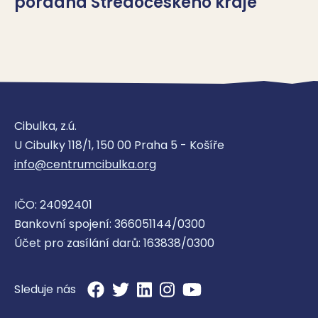
poradna Středočeského kraje
Pedagogicko psychologická
poradna – Benešov
Cibulka, z.ú.
Pedagogicko-psychologická poradna
U Cibulky 118/1, 150 00 Praha 5 - Košíře
info@centrumcibulka.org
IČO: 24092401
Pedagogicko psychologická
Bankovní spojení: 366051144/0300
poradna – Černošice
Účet pro zasílání darů: 163838/0300
Pedagogicko-psychologická poradna
Sleduje nás